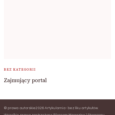
BEZ KATEGORII
Zajmujący portal
© prawa autorskie2026
Artykularnia- bez liku artykułów
.
Wszelkie prawa zastrzeżone.
Blossom Magazine | Stworzony