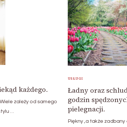
USŁUGI
iekąd każdego.
Ładny oraz schlud
godzin spędzonych
 Wiele zależy od samego
pielegnacji.
tylu …
Piękny ,a także zadbany 