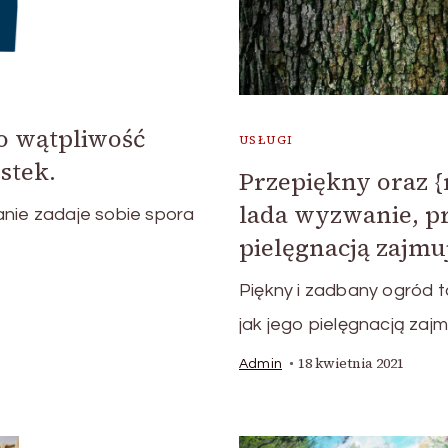
o wątpliwość
USŁUGI
stek.
Przepiękny oraz {m
lada wyzwanie, pr
anie zadaje sobie spora
pielęgnacją zajmu
Piękny i zadbany ogród t
jak jego pielęgnacją zaj
18 kwietnia 2021
Admin