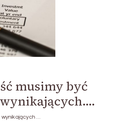
ność musimy być
 wynikających….
w wynikających …