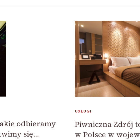
USŁUGI
jakie odbieramy
Piwniczna Zdrój t
twimy się…
w Polsce w wojew