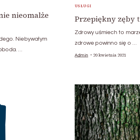
USŁUGI
enie nieomalże
Przepiękny zęby t
Zdrowy uśmiech to marzen
żdego. Niebywałym
zdrowe powinno się o …
woboda. …
20 kwietnia 2021
Admin